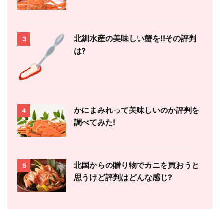
北釧水産の美味しい蟹を!!その評判
3
は?
かにまみれって美味しいのか評判を
4
調べてみた!
北国からの贈り物でカニを買おうと
5
思うけど評判はどんな感じ?