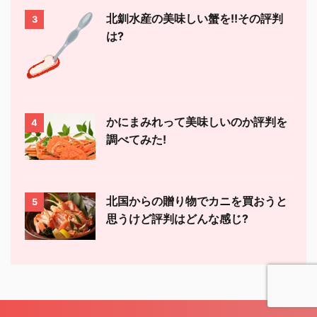
北釧水産の美味しい蟹を!!その評判
3
は?
かにまみれって美味しいのか評判を
4
調べてみた!
北国からの贈り物でカニを買おうと
5
思うけど評判はどんな感じ?