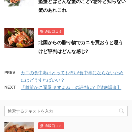
堅蟹とはどんな蟹のこと?意外と知らない
蟹のあれこれ
蟹 通販口コミ
北国からの贈り物でカニを買おうと思う
けど評判はどんな感じ?
PREV
カニの食中毒はとっても怖い!食中毒にならないため
にはどうすればいい？
NEXT
「越前かに問屋 ますよね」の評判は?【徹底調査】
蟹 通販口コミ