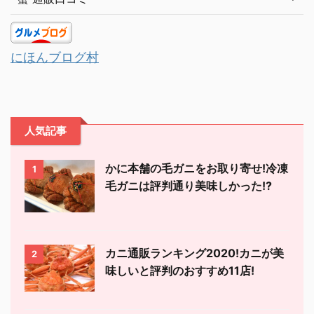
にほんブログ村
人気記事
かに本舗の毛ガニをお取り寄せ!冷凍
1
毛ガニは評判通り美味しかった!?
カニ通販ランキング2020!カニが美
2
味しいと評判のおすすめ11店!